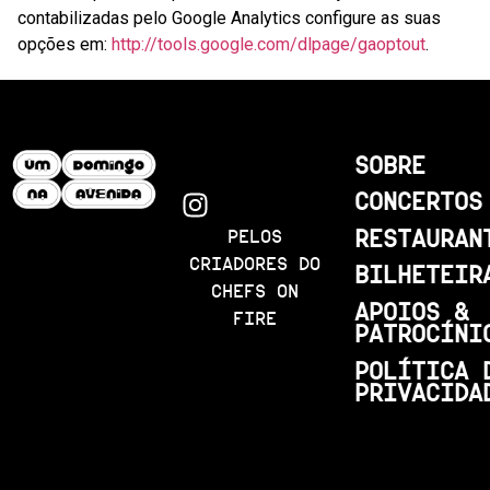
contabilizadas pelo Google Analytics configure as suas
opções em:
http://tools.google.com/dlpage/gaoptout
.
SOBRE
CONCERTOS
RESTAURAN
PELOS
CRIADORES DO
BILHETEIR
CHEFS ON
APOIOS &
FIRE
PATROCÍNI
POLÍTICA 
PRIVACIDA